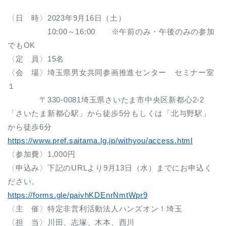
〈日 時〉2023年9月16日（土）
10:00～16:00 ※午前のみ・午後のみの参加
でもOK
〈定 員〉15名
〈会 場〉埼玉県男女共同参画推進センター セミナー室
１
〒330-0081埼玉県さいたま市中央区新都心2-2
「さいたま新都心駅」から徒歩5分もしくは「北与野駅」
から徒歩6分
https://www.pref.saitama.lg.jp/withyou/access.html
〈参加費〉1,000円
〈申込み〉下記のURLより9月13日（水）までにお申込く
ださい。
https://forms.gle/paivhKDEnrNmtWpr9
〈主 催〉特定非営利活動法人ハンズオン！埼玉
〈担 当〉川田、志塚、木本、西川