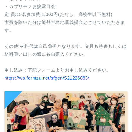
・カブリモノお披露目会
定 員:15名参加費:1,000円(ただし、高校生以下無料)
実費を除いた分は能登半島地震義援金とさせていただきま
す。
その他:材料代は自己負担となります。文具も持参もしくは
材料買い出しの際に各自購入ください。
申し込み：下記フォームよりお申し込みください。
https://ws.formzu.net/sfgen/S21226893/