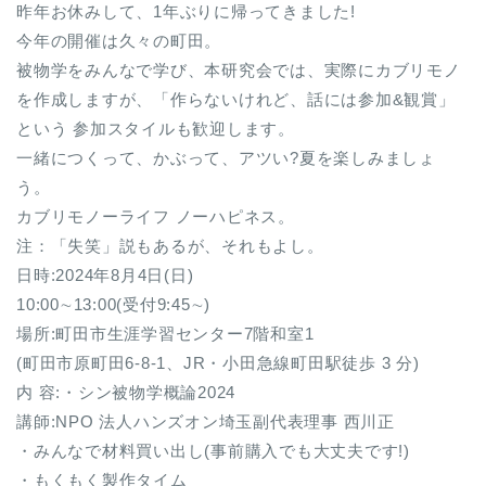
昨年お休みして、1年ぶりに帰ってきました!
今年の開催は久々の町田。
被物学をみんなで学び、本研究会では、実際にカブリモノ
を作成しますが、「作らないけれど、話には参加&観賞」
という 参加スタイルも歓迎します。
一緒につくって、かぶって、アツい?夏を楽しみましょ
う。
カブリモノーライフ ノーハピネス。
注：「失笑」説もあるが、それもよし。
日時:2024年8月4日(日)
10:00∼13:00(受付9:45∼)
場所:町田市生涯学習センター7階和室1
(町田市原町田6-8-1、JR・小田急線町田駅徒歩 3 分)
内 容:・シン被物学概論2024
講師:NPO 法人ハンズオン埼玉副代表理事 ⻄川正
・みんなで材料買い出し(事前購入でも大丈夫です!)
・もくもく製作タイム