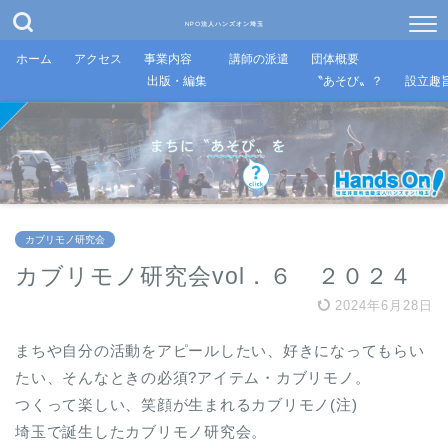
NPO法人ハンズオン埼玉
ホーム
アクセス
事業内容
講師の派遣
団体概要
出版・編集
〝あそび〟？
設立趣
カブリモノ研究会
カブリモノ研究会vol．６ ２０２４
2024年6月28日
まちや自分の活動をアピールしたい、好きになってもらい
たい、そんなときの必須?アイテム・カブリモノ。
つくって楽しい、笑顔が生まれるカブリモノ(注)
埼玉で誕生したカブリモノ研究会。