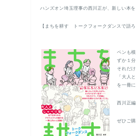
ハンズオン埼玉理事の西川正が、新しい本を
【まちを耕す トークフォークダンスで語ろ
ペンも
ずか１
それだ
「大人
を一冊
西川正
ぜひご