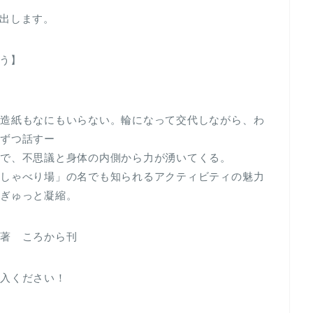
出します。
う】
模造紙もなにもいらない。輪になって交代しながら、わ
分ずつ話すー
けで、不思議と身体の内側から力が湧いてくる。
としゃべり場」の名でも知られるアクティビティの魅力
にぎゅっと凝縮。
編著 ころから刊
購入ください！