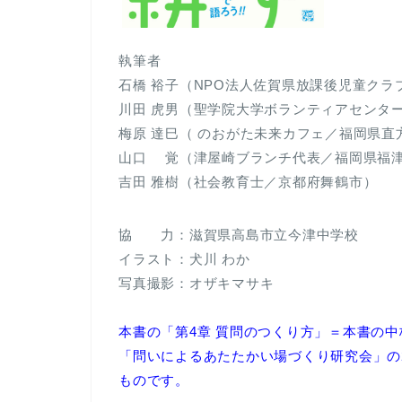
執筆者
石橋 裕子（NPO法人佐賀県放課後児童ク
川田 虎男（聖学院大学ボランティアセンタ
梅原 達巳（ のおがた未来カフェ／福岡県直
山口 覚（津屋崎ブランチ代表／福岡県福
吉田 雅樹（社会教育士／京都府舞鶴市）
協 力：滋賀県高島市立今津中学校
イラスト：犬川 わか
写真撮影：オザキマサキ
本書の「第4章 質問のつくり方」＝本書の
「問いによるあたたかい場づくり研究会」の
ものです。