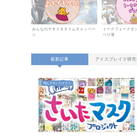
みんなのヤキイモタイムキャンペー
トークフォークダ
プロジェクト
ン
べり場
最新記事
アイスブレイク研究
翔んでさいたマスク