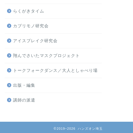
アイスブレイク研究会
toi toi t
らくがきタイム
会
やってみないことには
カブリモノ研究会
るけど、どうなんだろ
ネタ知りたい～とに …
アイスブレイク研究会
翔んでさいたマスクプロジェクト
アイスブレイク研究会
出版記念！ 
トークフォークダンス／大人としゃべり場
究会
〈日 時〉2021年6月1
出版・編集
ートークあり（希望者の
講師の派遣
アイスブレイク研究会
『オンライン
2019–2026 ハンズオン埼玉
研究ノートve