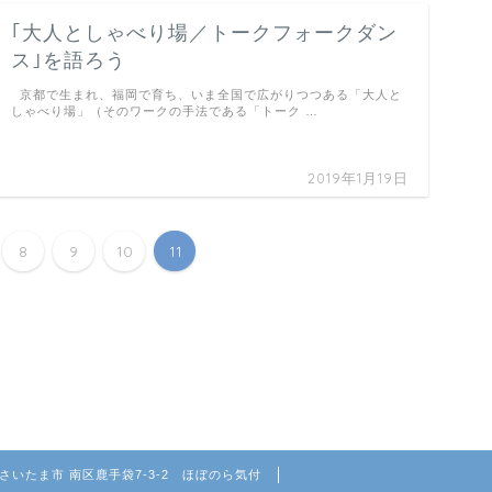
｢大人としゃべり場／トークフォークダン
ス｣を語ろう
京都で生まれ、福岡で育ち、いま全国で広がりつつある「大人と
しゃべり場」（そのワークの手法である「トーク …
2019年1月19日
8
9
10
11
玉県さいたま市 南区鹿手袋7-3-2 ほぼのら気付