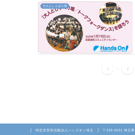
大人としゃばり場
...
1
7
特定非営利活動法人ハンズオン埼玉
〒336-0031 埼