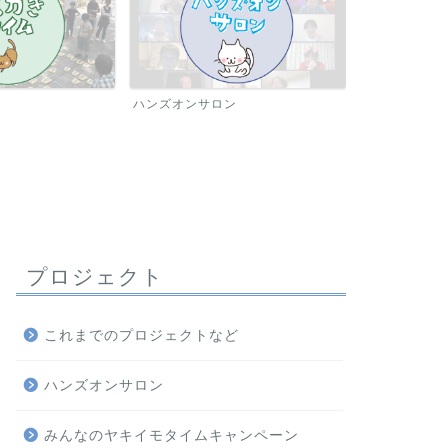
ハンズオンサロン
出版・編集
プロジェクト
アイスブレイク研究会
【満員御礼！受付終
い」によるあ
報告会
これまでのプロジェクトなど
「好きな食べ物は何で
は？」「大学イモはお
ハンズオンサロン
交流 …
みんなのヤキイモタイムキャンペーン